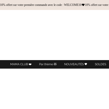
10% offert sur votre première commande avec le code : WELCOME10
MAMA CLUB ❤️
Par thème 🧸
NOUVEAUTÉS 🖤
SOLDES