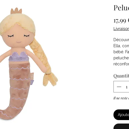
Pelu
17,99 
Livraiso
Découvr
Ella, co
bébé. Fa
peluche 
réconfor
Quanti
Il ne reste
Ajout