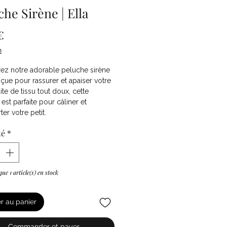
che Sirène | Ella
Prix
€
n
ez notre adorable peluche sirène
nçue pour rassurer et apaiser votre
ite de tissu tout doux, cette
est parfaite pour câliner et
ter votre petit.
té
*
 que 1 article(s) en stock
er au panier
Commander et payer