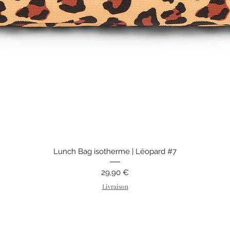
Aperçu rapide
Lunch Bag isotherme | Léopard #7
Prix
29,90 €
Livraison