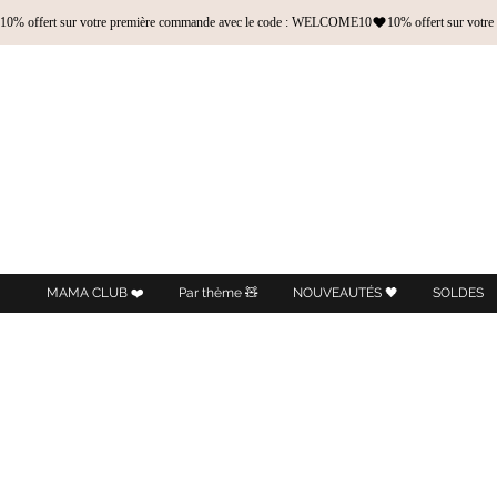
10% offert sur votre première commande avec le code : WELCOME10
MAMA CLUB ❤️
Par thème 🧸
NOUVEAUTÉS 🖤
SOLDES