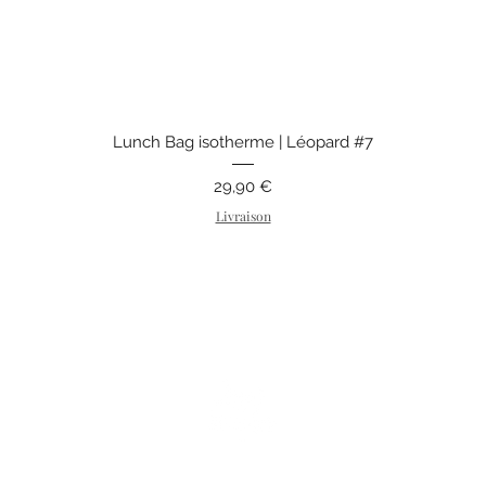
Aperçu rapide
Lunch Bag isotherme | Léopard #7
Prix
29,90 €
Livraison
249 rue François Mitterrand
62232 Vendin-lès-Béthune