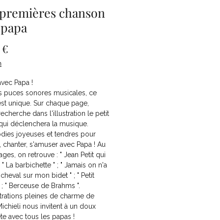
premières chanson
 papa
Prix
 €
n
vec Papa !
s puces sonores musicales, ce
est unique. Sur chaque page,
recherche dans l'illustration le petit
qui déclenchera la musique.
dies joyeuses et tendres pour
, chanter, s'amuser avec Papa ! Au
ages, on retrouve : " Jean Petit qui
 " La barbichette " ; " Jamais on n'a
À cheval sur mon bidet " ; " Petit
 ; " Berceuse de Brahms ".
strations pleines de charme de
Michieli nous invitent à un doux
ête avec tous les papas !