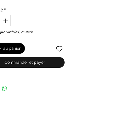
té
*
 que 1 article(s) en stock
er au panier
Commander et payer