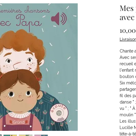
Mes 
avec
10,00
Livraiso
Chante a
Avec se
recueil 
l'enfant 
bouton 
Six mélo
partager
fil des p
danse " ;
vu " ; " 
moulin "
Les illu
Lucille 
tête-à-t