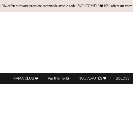
10% offert sur votre première commande avec le code : WELCOME10
MAMA CLUB ❤️
Par thème 🧸
NOUVEAUTÉS 🖤
SOLDES