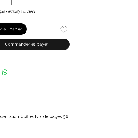
 que 1 article(s) en stock
er au panier
Commander et payer
ésentation Coffret Nb. de pages 96