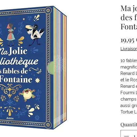
Ma j
des 
Font
19,95 
Livraiso
10 fable
magnifiq
Renard L
et le Ro
Renard e
Fourmi L
champs L
aussi gr
Tortue L
Quanti