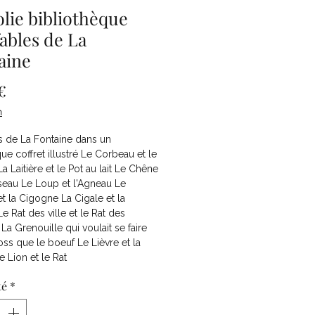
olie bibliothèque
fables de La
aine
Prix
€
n
s de La Fontaine dans un
ue coffret illustré Le Corbeau et le
a Laitière et le Pot au lait Le Chêne
seau Le Loup et l'Agneau Le
t la Cigogne La Cigale et la
e Rat des ville et le Rat des
a Grenouille qui voulait se faire
oss que le boeuf Le Lièvre et la
e Lion et le Rat
té
*