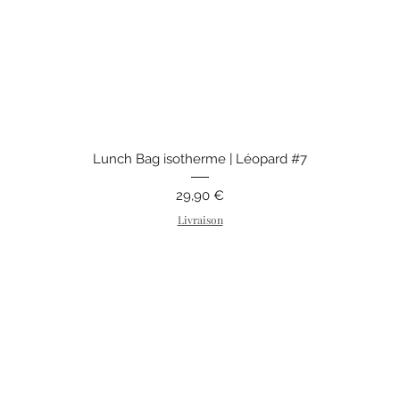
Aperçu rapide
Lunch Bag isotherme | Léopard #7
Prix
29,90 €
Livraison