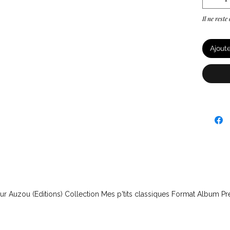
Il ne reste
Ajout
r Auzou (Editions) Collection Mes p'tits classiques Format Album Pr