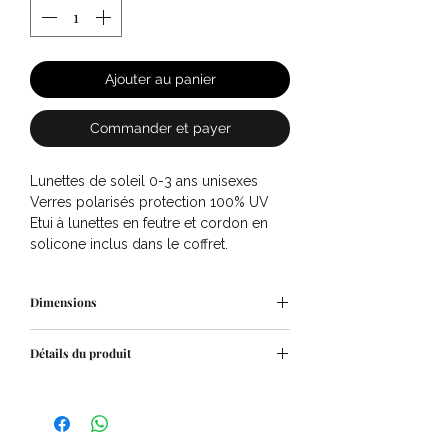
Ajouter au panier
Commander et payer
Lunettes de soleil 0-3 ans unisexes
Verres polarisés protection 100% UV
Etui à lunettes en feutre et cordon en
solicone inclus dans le coffret.
Dimensions
Hauteur de la monture
Détails du produit
39 mm
Longueur de la monture
#d Denim Blue
111 mm
La couleur Denim est un bleu profond
Largeur de la monture
et légèrement délavé, rappelant la toile
105 mm