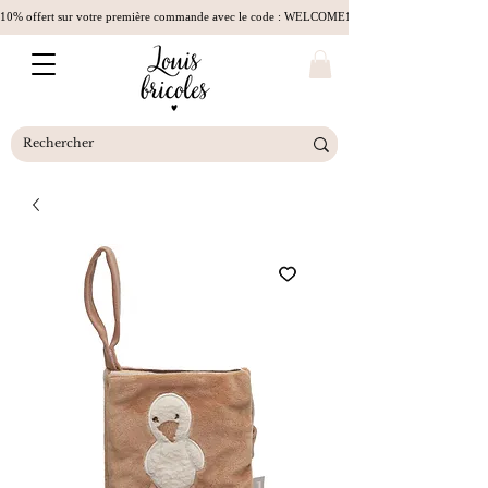
10% offert sur votre première commande avec le code : WELCOME10