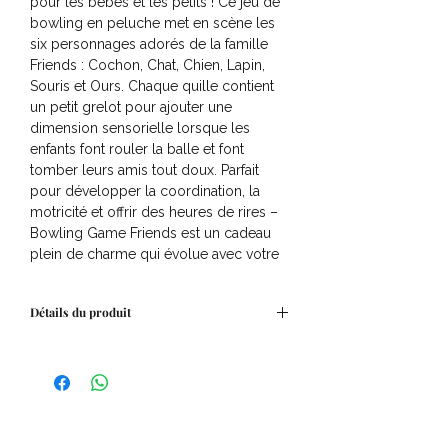
pour les bébés et les petits ! Ce jeu de
bowling en peluche met en scène les
six personnages adorés de la famille
Friends : Cochon, Chat, Chien, Lapin,
Souris et Ours. Chaque quille contient
un petit grelot pour ajouter une
dimension sensorielle lorsque les
enfants font rouler la balle et font
tomber leurs amis tout doux. Parfait
pour développer la coordination, la
motricité et offrir des heures de rires –
Bowling Game Friends est un cadeau
plein de charme qui évolue avec votre
enfant.
Détails du produit
Age
: à partir de 6 mois
Composition
: Coton