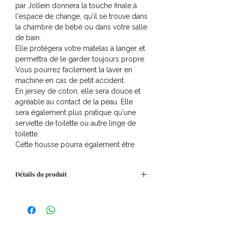
par Jollein donnera la touche finale à
l'espace de change, qu'il se trouve dans
la chambre de bébé ou dans votre salle
de bain.
Elle protégera votre matelas à langer et
permettra de le garder toujours propre.
Vous pourrez facilement la laver en
machine en cas de petit accident.
En jersey de coton, elle sera douce et
agréable au contact de la peau. Elle
sera également plus pratique qu'une
serviette de toilette ou autre linge de
toilette.
Cette housse pourra également être
utilisée comme drap-housse pour un
petit berceau ou pour votre poussette.
Détails du produit
A vous de voir selon les dimensions et
votre imagination ! L'élastique sur les
Matière : Jersey de coton
bords facilitera l'enfilage et garantira se
Dimensions : 50x70 cm
mise en place sur le matelas.