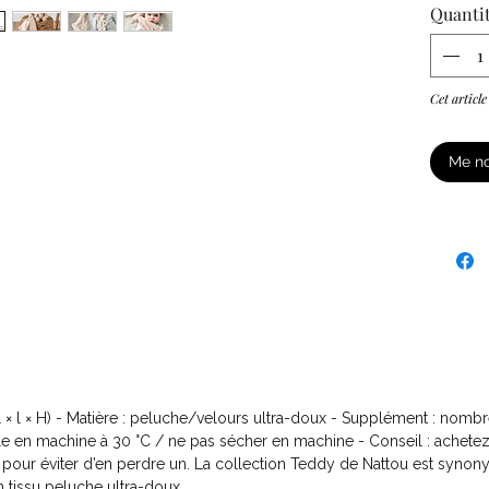
Quanti
Cet article
Me no
(L × l × H) - Matière : peluche/velours ultra-doux - Supplément : no
vable en machine à 30 °C / ne pas sécher en machine - Conseil : achete
 pour éviter d’en perdre un. La collection Teddy de Nattou est syno
n tissu peluche ultra-doux.