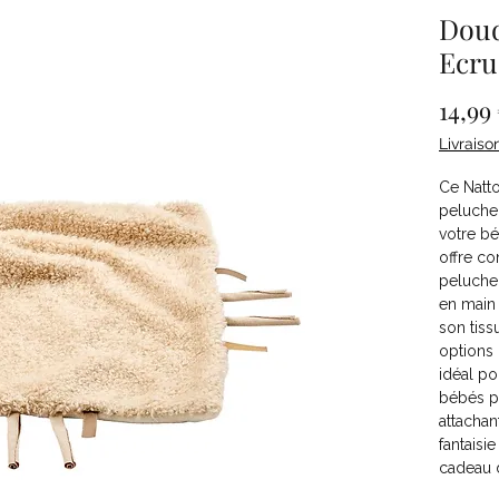
Doud
Ecru
14,99
Livraiso
Ce Natt
peluche 
votre bé
offre co
peluche 
en main 
son tiss
options 
idéal p
bébés p
attachant
fantaisi
cadeau 