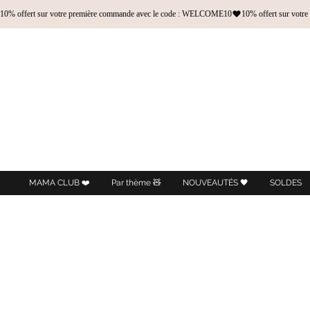
10% offert sur votre première commande avec le code : WELCOME10
MAMA CLUB ❤️
Par thème 🧸
NOUVEAUTÉS 🖤
SOLDES