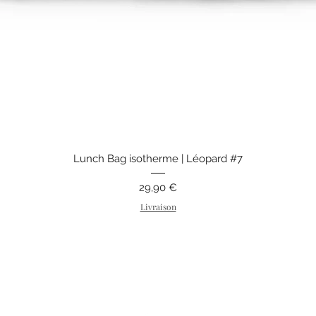
Aperçu rapide
Lunch Bag isotherme | Léopard #7
Prix
29,90 €
Livraison