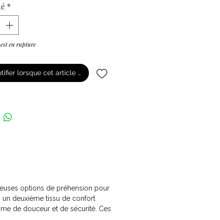
té
*
 est en rupture
tifier lorsque cet article est disponible
mbreuses options de préhension pour
z un deuxième tissu de confort
nyme de douceur et de sécurité. Ces