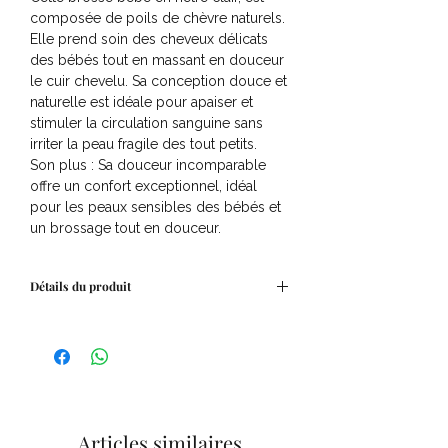
composée de poils de chèvre naturels.
Elle prend soin des cheveux délicats
des bébés tout en massant en douceur
le cuir chevelu. Sa conception douce et
naturelle est idéale pour apaiser et
stimuler la circulation sanguine sans
irriter la peau fragile des tout petits.
Son plus : Sa douceur incomparable
offre un confort exceptionnel, idéal
pour les peaux sensibles des bébés et
un brossage tout en douceur.
Détails du produit
Cette pièce, issue d’une fabrication
artisanale française,.
La brosse bébé en poils de chèvre est
idéale pour les cheveux fins et délicats,
ainsi que pour les cuirs chevelus
sensibles. Ultra-douce, elle respecte la
Articles similaires