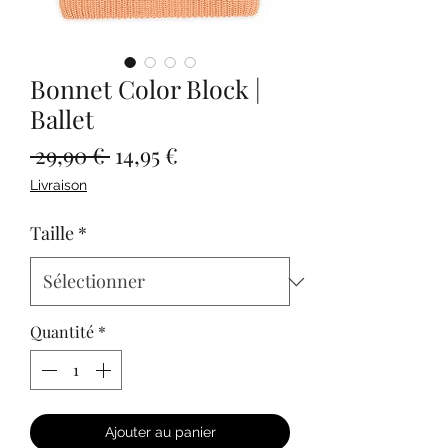
Bonnet Color Block |
Ballet
Prix
Prix
 29,90 € 
14,95 €
original
promotionnel
Livraison
Taille
*
Quantité
*
Ajouter au panier