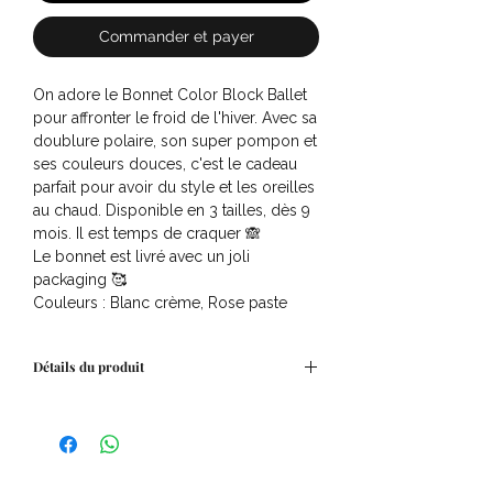
Commander et payer
On adore le Bonnet Color Block Ballet
pour affronter le froid de l'hiver. Avec sa
doublure polaire, son super pompon et
ses couleurs douces, c'est le cadeau
parfait pour avoir du style et les oreilles
au chaud. Disponible en 3 tailles, dès 9
mois. Il est temps de craquer 🙈
Le bonnet est livré avec un joli
packaging 🥰
Couleurs : Blanc crème, Rose paste
Détails du produit
Composition : 50% coton biologique
50% polyester
Qualité et certifications : Tous les
bonnets sont réalisés sans phtalates,