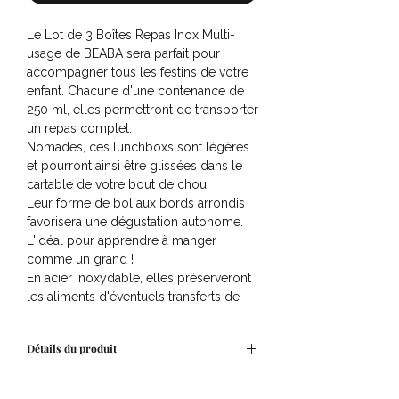
Le Lot de 3 Boîtes Repas Inox Multi-
usage de BEABA sera parfait pour
accompagner tous les festins de votre
enfant. Chacune d'une contenance de
250 ml, elles permettront de transporter
un repas complet.
Nomades, ces lunchboxs sont légères
et pourront ainsi être glissées dans le
cartable de votre bout de chou.
Leur forme de bol aux bords arrondis
favorisera une dégustation autonome.
L'idéal pour apprendre à manger
comme un grand !
En acier inoxydable, elles préserveront
les aliments d'éventuels transferts de
goûts ou d'odeurs. Elles seront ainsi
saines, incassables et durables. De plus,
Détails du produit
leur couvercle hermétique en silicone
gardera le repas bien en sécurité tout
Compatible avec le micro-onde (sans
en étant simple à manipuler pour les