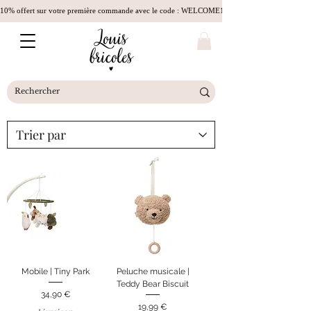
10% offert sur votre première commande avec le code : WELCOME10
Mobile | Tiny Park
Peluche musicale |
Teddy Bear Biscuit
Prix
34,90 €
Prix
19,99 €