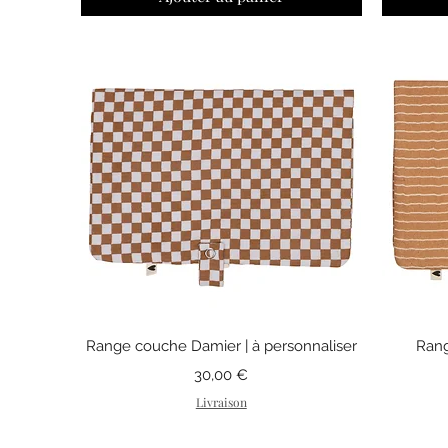
Aperçu rapide
Range couche Damier | à personnaliser
Rang
Prix
30,00 €
Livraison