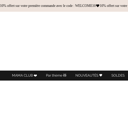
10% offert sur votre première commande avec le code : WELCOME10
MAMA CLUB ❤️
Par thème 🧸
NOUVEAUTÉS 🖤
SOLDES