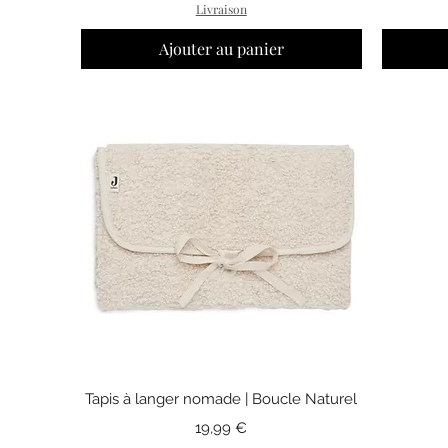
Livraison
Ajouter au panier
Aperçu rapide
Tapis à langer nomade | Boucle Naturel
Prix
19,99 €