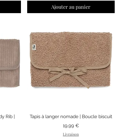
Ajouter au panier
Aperçu rapide
y Rib |
Tapis à langer nomade | Boucle biscuit
Prix
19,99 €
Livraison