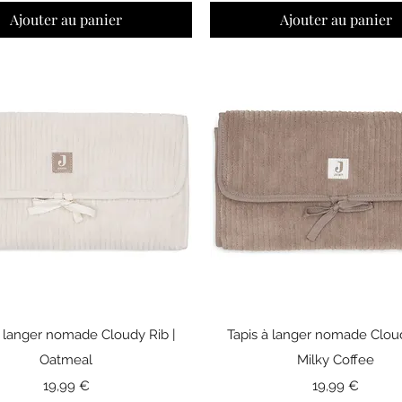
Ajouter au panier
Ajouter au panier
Aperçu rapide
Aperçu rapide
à langer nomade Cloudy Rib |
Tapis à langer nomade Cloud
Oatmeal
Milky Coffee
Prix
Prix
19,99 €
19,99 €