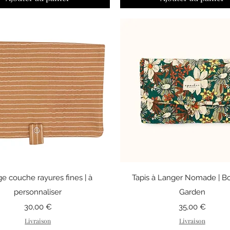
Aperçu rapide
Aperçu rapide
e couche rayures fines | à
Tapis à Langer Nomade | B
personnaliser
Garden
Prix
Prix
30,00 €
35,00 €
Livraison
Livraison