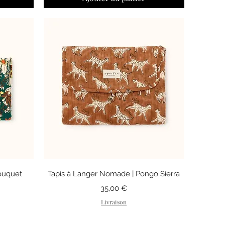
Aperçu rapide
ouquet
Tapis à Langer Nomade | Pongo Sierra
Prix
35,00 €
Livraison