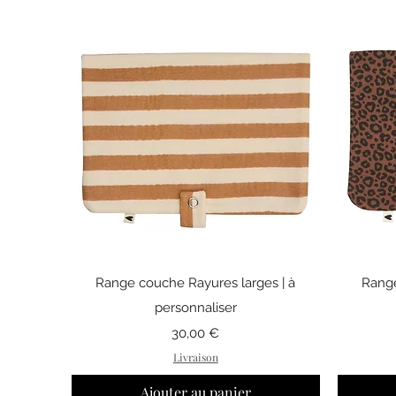
Aperçu rapide
Range couche Rayures larges | à
Range
personnaliser
Prix
30,00 €
Livraison
Ajouter au panier