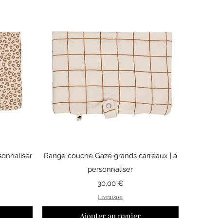
Aperçu rapide
onnaliser
Range couche Gaze grands carreaux | à
personnaliser
Prix
30,00 €
Livraison
Ajouter au panier