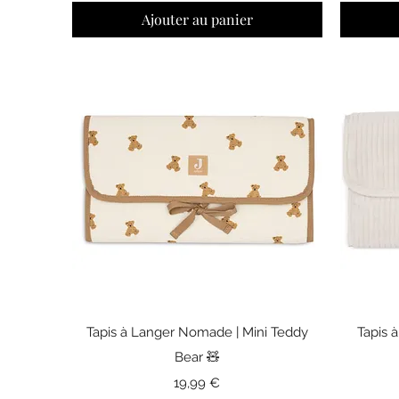
Ajouter au panier
Aperçu rapide
Tapis à Langer Nomade | Mini Teddy
Tapis 
Bear 🧸
Prix
19,99 €