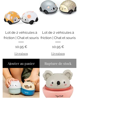
Lot de 2 véhicules à
Lot de 2 véhicules à
friction | Chat et souris
friction | Chat et souris
Prix
Prix
10,95 €
10,95 €
Livraison
Livraison
Ajouter au panier
Rupture de stock
Voiture Rocking
Voiture Rocking
Rollers | Chien
Rollers | Koala