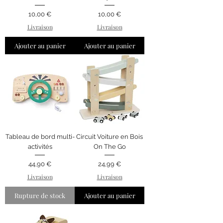
Prix
Prix
10,00 €
10,00 €
Livraison
Livraison
Ajouter au panier
Ajouter au panier
Tableau de bord multi-
Circuit Voiture en Bois
activités
On The Go
Prix
Prix
44,90 €
24,99 €
Livraison
Livraison
Rupture de stock
Ajouter au panier