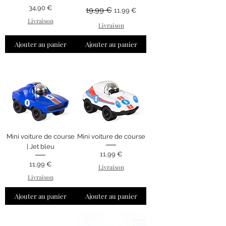
Prix
Prix original
Prix promotionnel
34,90 €
19,99 €
11,99 €
Livraison
Livraison
Ajouter au panier
Ajouter au panier
Mini voiture de course
Mini voiture de course
| Jet bleu
Prix
11,99 €
Prix
11,99 €
Livraison
Livraison
Ajouter au panier
Ajouter au panier