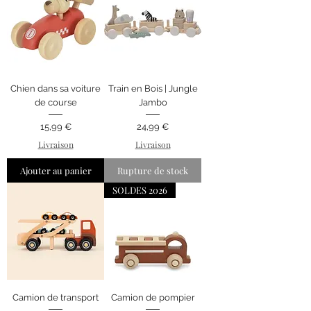
Chien dans sa voiture
Train en Bois | Jungle
de course
Jambo
Prix
Prix
15,99 €
24,99 €
Livraison
Livraison
Ajouter au panier
Rupture de stock
SOLDES 2026
Camion de transport
Camion de pompier