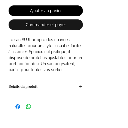
Ajouter au panier
Commander et payer
Le sac SUJI adopte des nuances
naturelles pour un style casual et facile
à associer. Spacieux et pratique, il
dispose de bretelles ajustables pour un
port confortable. Un sac polyvalent,
parfait pour toutes vos sorties.
Détails du produit
Composition : 100% Coton
Dimensions : 29 x 30
Attaches métalliques réglables
Intérieur doublé
Confectionné en Inde