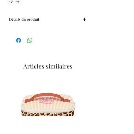
12 cm.
Détails du produit
Anneau de dentition en silicone avec
surface rugueuse pour masser les
gencives et soulager les maux de dents
Fabriquée en silicone tout doux
Coloris : beige.
Hauteur : 12 cm.
Articles similaires