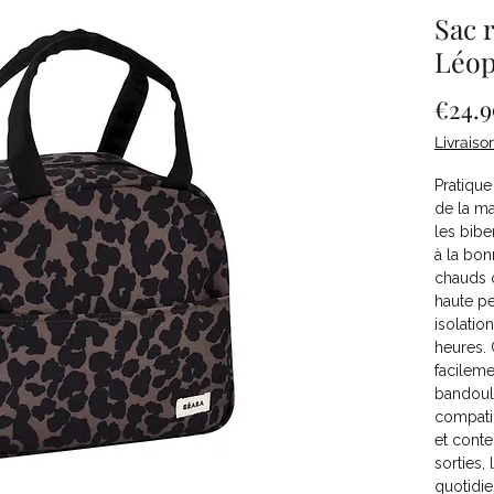
Sac 
Léo
€24.9
Livraiso
Pratique
de la m
les bibe
à la bon
chauds 
haute p
isolatio
heures. 
facileme
bandouli
compatib
et conte
sorties,
quotidien