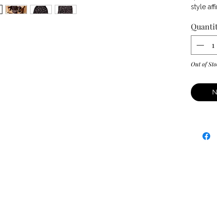
style aff
Quanti
Out of Sto
N