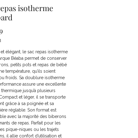
repas isotherme
pard
Price
9
n
 et élégant, le sac repas isotherme
arque Béaba permet de conserver
rons, petits pots et repas de bébé
ne température, qu’ils soient
ou froids. Sa doublure isotherme
erformance assure une excellente
n thermique jusqu’à plusieurs
Compact et léger, il se transporte
nt grâce à sa poignée et sa
ère réglable. Son format est
le avec la majorité des biberons
nants de repas. Parfait pour les
 les pique-niques ou les trajets
s, il allie confort d’utilisation et