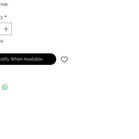
irmé.
ty
*
ck
otify When Available