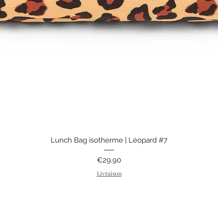
Quick View
Lunch Bag isotherme | Léopard #7
Price
€29.90
Livraison