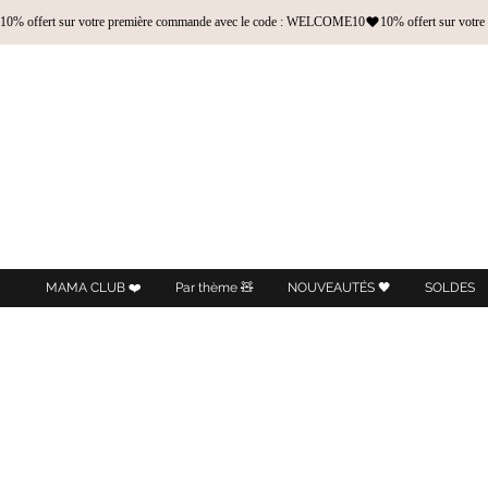
10% offert sur votre première commande avec le code : WELCOME10
MAMA CLUB ❤️
Par thème 🧸
NOUVEAUTÉS 🖤
SOLDES