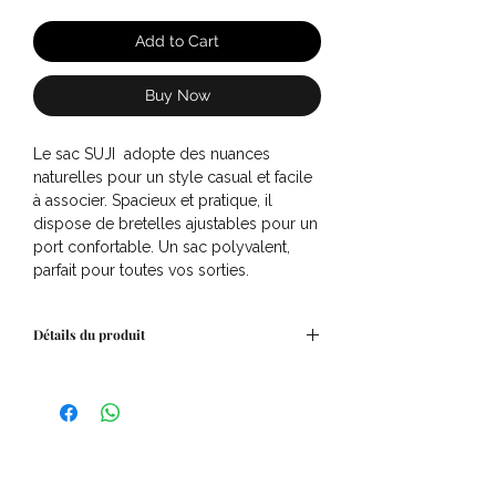
Add to Cart
Buy Now
Le sac SUJI adopte des nuances
naturelles pour un style casual et facile
à associer. Spacieux et pratique, il
dispose de bretelles ajustables pour un
port confortable. Un sac polyvalent,
parfait pour toutes vos sorties.
Détails du produit
Composition : 100% Coton
Dimensions : 29 x 30
Attaches métalliques réglables
Intérieur doublé
Confectionné en Inde